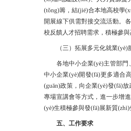
(tǒng)籌，結(jié)合本地高校
開展線下供需對接交流活動
校反饋人才招聘需求，積極參與高校
（三）拓展多元化就業(yè)服
各地中小企業(yè)主管部門
中小企業(yè)開發(fā)更多適
(guān)政策，向企業(yè)發(fā
專場宣講會等方式，進一步增進高
(yè)生積極參與發(fā)展新質(zhì)生產
五、工作要求